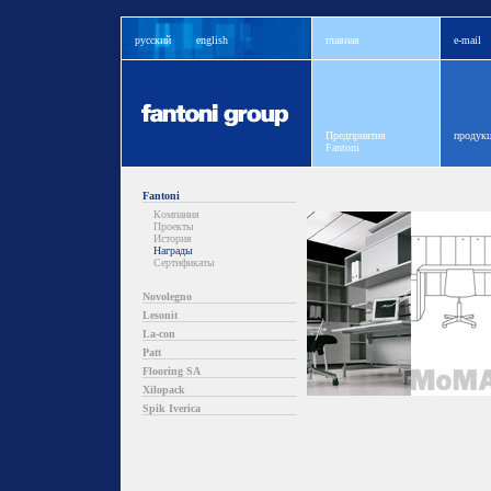
русский
english
главная
e-mail
Предприятия
продукц
Fantoni
Fantoni
Компания
Проекты
История
Награды
Сертификаты
Novolegno
Lesonit
La-con
Patt
Flooring SA
Xilopack
Spik Iverica