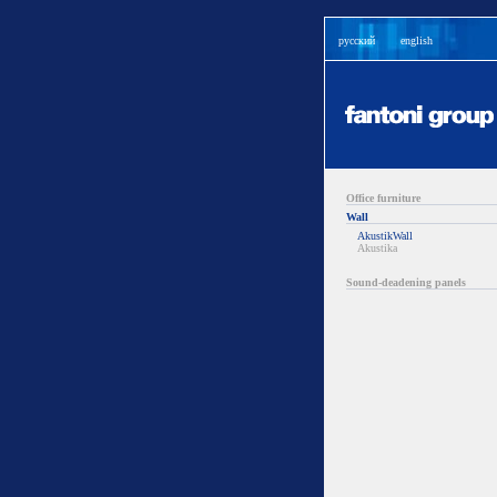
русский
english
Office furniture
Wall
AkustikWall
Akustika
Sound-deadening panels