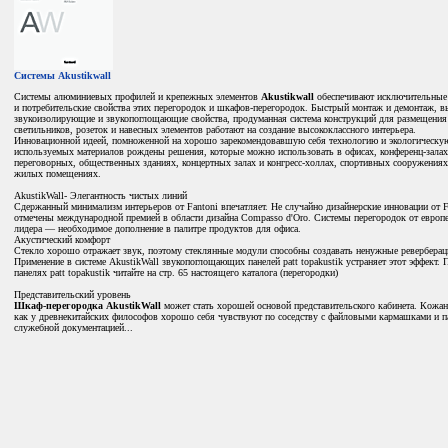
Системы Akustikwall
Системы алюминиевых профилей и крепежных элементов
Akustikwall
обеспечивают исключительные 
и потребительские свойства этих перегородок и шкафов-перегородок. Быстрый монтаж и демонтаж, в
звукоизолирующие и звукопоглощающие свойства, продуманная система конструкций для размещения 
светильников, розеток и навесных элементов работают на создание высококлассного интерьера.
Инновационной идеей, помноженной на хорошо зарекомендовавшую себя технологию и экологическу
используемых материалов рождены решения, которые можно использовать в офисах, конференц-залах
переговорных, общественных зданиях, концертных залах и конгресс-холлах, спортивных сооружениях
жилых помещениях.
AkustikWall- Элегантность чистых линий
Сдержанный минимализм интерьеров от Fantoni впечатляет. Не случайно дизайнерские инновации от F
отмечены международной премией в области дизайна Compasso d'Oro. Системы перегородок от европ
лидера — необходимое дополнение в палитре продуктов для офиса.
Акустический комфорт
Стекло хорошо отражает звук, поэтому стеклянные модули способны создавать ненужные реверберац
Применение в системе AkustikWall звукопоглощающих панелей patt topakustik устраняет этот эффект. 
панелях patt topakustik читайте на стр. 65 настоящего каталога (перегородки)
Представительский уровень
Шкаф-перегородка AkustikWall
может стать хорошей основой представительского кабинета. Кожа
как у древнекитайских философов хорошо себя чувствуют по соседству с файловыми кармашками и п
служебной документацией...