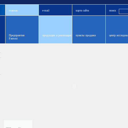
главная
e-mail
карта сайта
поиск
Предприятия
продукция и реализация
пункты продажи
центр исследов
Fantoni