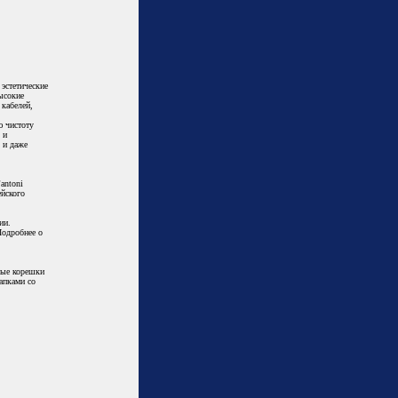
эстетические
ысокие
кабелей,
ю чистоту
 и
 и даже
antoni
ейского
ии.
Подробнее о
ные корешки
апками со