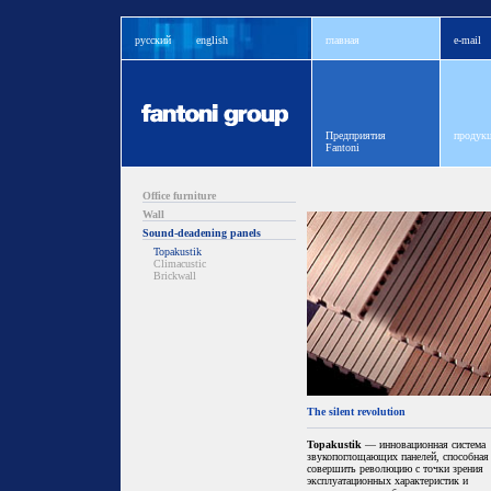
русский
english
главная
e-mail
Предприятия
продукц
Fantoni
Office furniture
Wall
Sound-deadening panels
Topakustik
Climacustic
Brickwall
The silent revolution
Topakustik
— инновационная система
звукопоглощающих панелей, способная
совершить революцию с точки зрения
эксплуатационных характеристик и