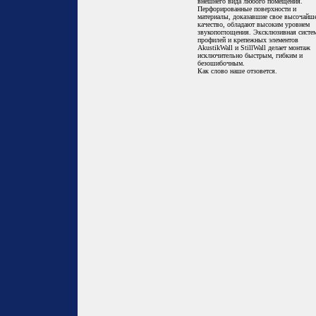
внешнего вида любого помещения.
Перфорированные поверхности и
материалы, доказавшие свое высочайш
качество, обладают высоким уровнем
звукопоглощения. Эксклюзивная систе
профилей и крепежных элементов
AkustikWall и StillWall делает монтаж
исключительно быстрым, гибким и
безошибочным.
Как слово наше отзовется.