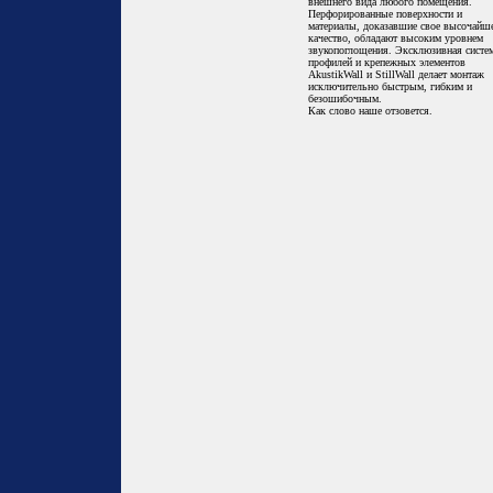
внешнего вида любого помещения.
Перфорированные поверхности и
материалы, доказавшие свое высочайш
качество, обладают высоким уровнем
звукопоглощения. Эксклюзивная систе
профилей и крепежных элементов
AkustikWall и StillWall делает монтаж
исключительно быстрым, гибким и
безошибочным.
Как слово наше отзовется.