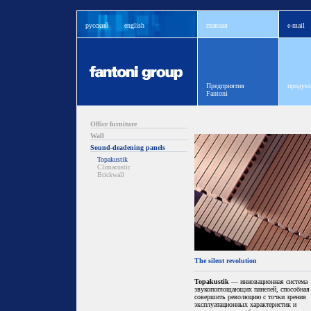
русский
english
главная
e-mail
Предприятия
продукц
Fantoni
Office furniture
Wall
Sound-deadening panels
Topakustik
Climacustic
Brickwall
The silent revolution
Topakustik
— инновационная система
звукопоглощающих панелей, способная
совершить революцию с точки зрения
эксплуатационных характеристик и