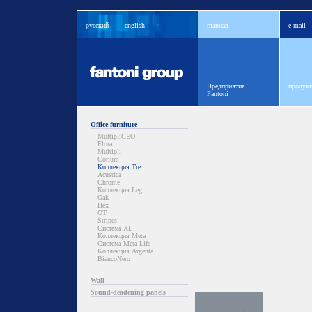
русский
english
главная
e-mail
Предприятия
продукц
Fantoni
Office furniture
MultipliCEO
Flora
Multipli
Corium
Коллекция Tre
Acustica
Chrome
Коллекция Leg
Oak
Hex
OT
Stripes
Система XL
Коллекция Meta
Система Meta Life
Коллекция Argenta
BiancoNero
Wall
Sound-deadening panels