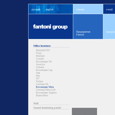
русский
english
главная
e-mail
Предприятия
продукц
Fantoni
Office furniture
MultipliCEO
Flora
Multipli
Corium
Коллекция Tre
Acustica
Chrome
Коллекция Leg
Oak
Hex
OT
Stripes
Система XL
Коллекция Meta
Система Meta Life
Коллекция Argenta
BiancoNero
Wall
Sound-deadening panels